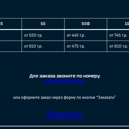
25
50
50Ф
1
от 550 т.р.
от 445 т.р.
от 745 т.р.
.
от 610 т.р.
от 475 т.р.
от 810 т.р.
Для заказа звоните по номеру
8 (800) 222-98-93
или оформите заказ через форму по кнопке “Заказать”
Заказать