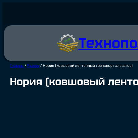
Перейти
к
содержимому
Технопо
Главная
/
Разное
/ Нория (ковшовый ленточный транспорт элеватор)
Нория (ковшовый ленто