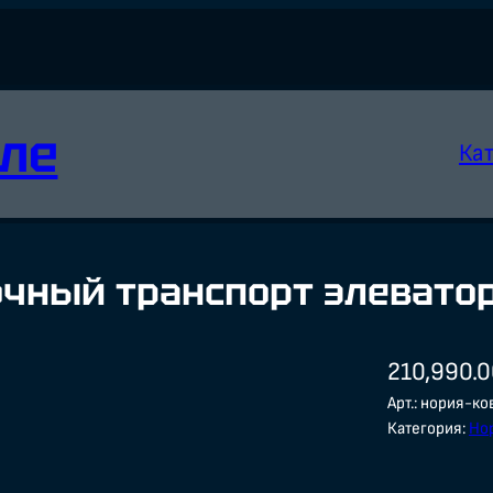
ле
Ка
чный транспорт элеватор
210,990.
Арт.:
нория-ко
Категория:
Но