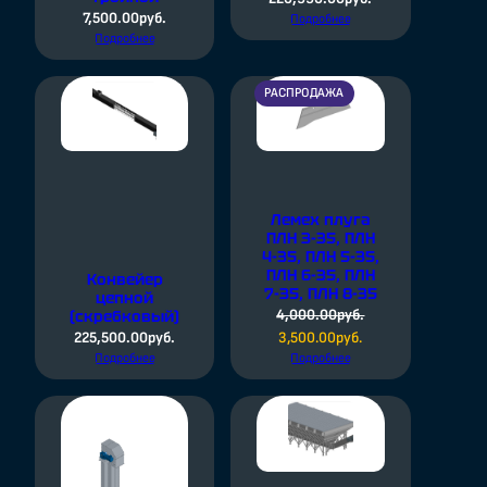
7,500.00
руб.
Подробнее
Подробнее
РАСПРОДАЖА
ПРОДАВАЕМЫЙ
ТОВАР
Лемех плуга
ПЛН 3-35, ПЛН
4-35, ПЛН 5-35,
ПЛН 6-35, ПЛН
Конвейер
7-35, ПЛН 8-35
цепной
4,000.00
руб.
(скребковый)
Первоначальная
Текущая
225,500.00
руб.
3,500.00
руб.
Подробнее
цена
Подробнее
цена:
составляла
3,500.00руб..
4,000.00руб..