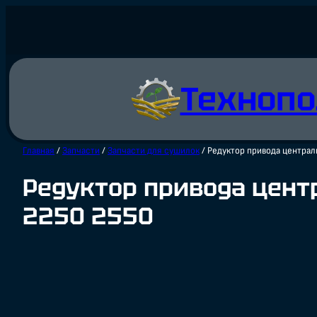
Перейти
к
содержимому
Технопо
Главная
/
Запчасти
/
Запчасти для сушилок
/ Редуктор привода централ
Редуктор привода цент
2250 2550