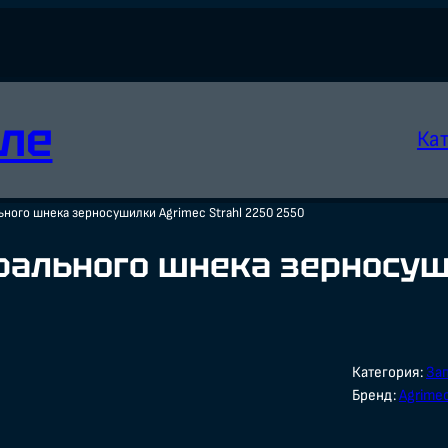
ле
Ка
ьного шнека зерносушилки Agrimec Strahl 2250 2550
рального шнека зерносуши
Категория:
За
Бренд:
Agrime