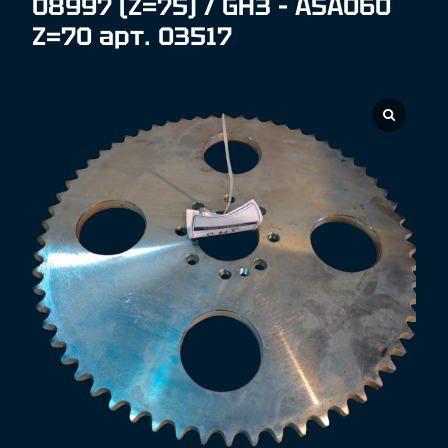
08997 (Z=75) / GH3 – ASA060
Z=70 арт. 03517