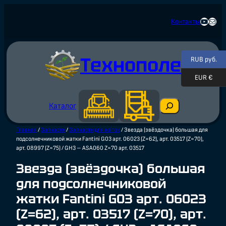
Перейти
к
https:
info
Контакты
содержимому
Технополе
RUB руб.
EUR €
П
Каталог
о
и
Главная
/
Запчасти
/
Запчасти для жаток
/ Звезда (звёздочка) большая для
с
подсолнечниковой жатки Fantini G03 арт. 06023 (Z=62), арт. 03517 (Z=70),
к
арт. 08997 (Z=75) / GH3 – ASA060 Z=70 арт. 03517
Звезда (звёздочка) большая
для подсолнечниковой
жатки Fantini G03 арт. 06023
(Z=62), арт. 03517 (Z=70), арт.